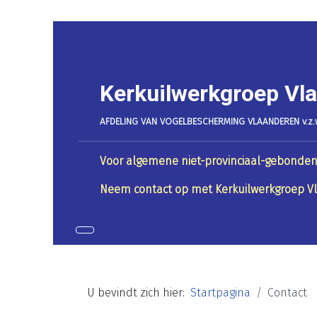
Kerkuilwerkgroep Vl
AFDELING VAN VOGELBESCHERMING VLAANDEREN v.z.
Voor algemene niet-provinciaal-gebonden
Neem contact op met Kerkuilwerkgroep Vl
U bevindt zich hier:
Startpagina
Contact