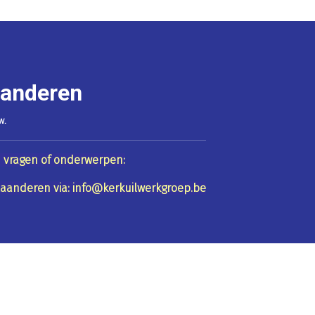
aanderen
w.
 vragen of onderwerpen:
aanderen via: info@kerkuilwerkgroep.be