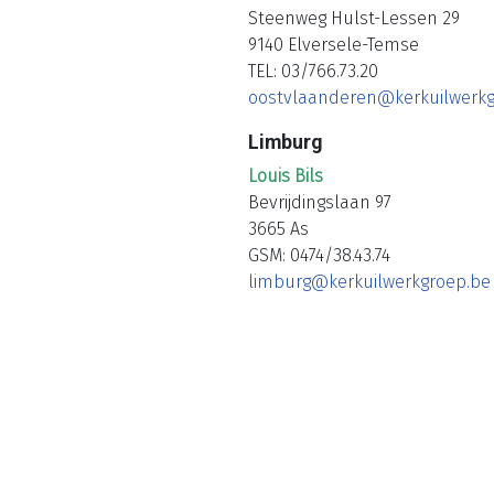
Steenweg Hulst-Lessen 29
9140 Elversele-Temse
TEL: 03/766.73.20
oostvlaanderen@kerkuilwerkg
Limburg
Louis Bils
Bevrijdingslaan 97
3665 As
GSM: 0474/38.43.74
limburg@kerkuilwerkgroep.be