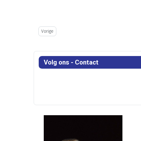
Vorig artikel: Historiek
Vorige
Volg ons - Contact