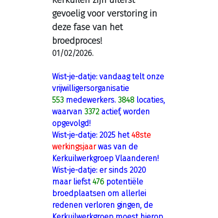
Kerkuilen zijn uiterst
gevoelig voor verstoring in
deze fase van het
broedproces!
01/02/2026.
Wist-je-datje: vandaag telt onze
vrijwilligersorganisatie
553
medewerkers.
3848
locaties,
waarvan
3372
actief, worden
opgevolgd!
Wist-je-datje: 2025 het
48ste
werkingsjaar
was van de
Kerkuilwerkgroep Vlaanderen!
Wist-je-datje: er sinds 2020
maar liefst
476
potentiële
broedplaatsen om allerlei
redenen verloren gingen, de
Kerkuilwerkgroep moest hierop