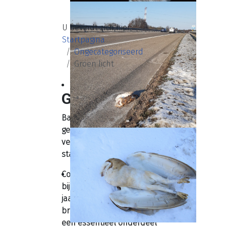
U bevindt zich hier:
Startpagina
Ongecategoriseerd
Groen licht
Groen licht
Basis doelstelling is om
geen broedsels te
verstoren door te vlug te
starten met controles.
Controles zijn noodzakelijk
bij de uitvoering van de
jaarlijkse
broedvogelinventarisatie,
een essentieel onderdeel