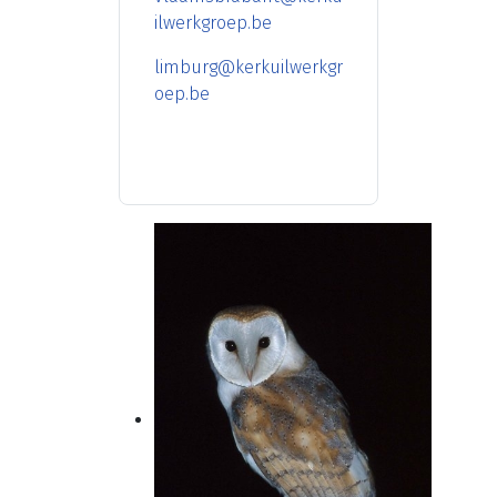
ilwerkgroep.be
limburg@kerkuilwerkgr
oep.be