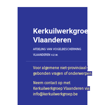
Kerkuilwerkgroep
Vlaanderen
AFDELING VAN VOGELBESCHERMING
VLAANDEREN v.z.w.
Voor algemene niet-provinciaal-
gebonden vragen of onderwerpen:
Neem contact op met
Kerkuilwerkgroep Vlaanderen via:
info@kerkuilwerkgroep.be