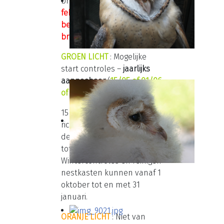
broedperiode (eieren):
1
februari tot 31 mei
–
géén
bezoeken aan
broedplaatsen!
GROEN LICHT
: Mogelijke
start controles –
jaarlijks
aanpasbaar
(
15/05 of 01/06
of 15/06
).
15 juni is de normale
richtdatum voor start van
de controleperiode (15 juni
tot 30 september).
Wintercontroles en reinigen
nestkasten kunnen vanaf 1
oktober tot en met 31
januari.
ORANJE LICHT
: Niet van