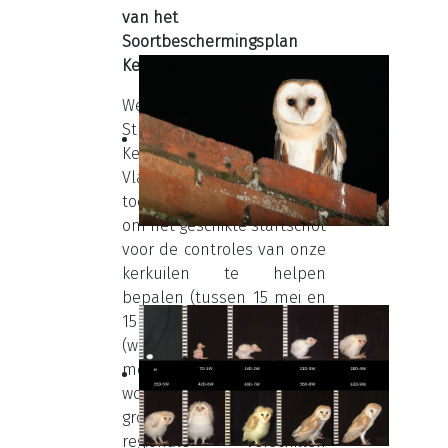
van het
Soortbeschermingsplan
Kerkuil.
We hebben met de
Stuurgroep van de
Kerkuilwerkgroep
Vlaanderen een nieuwe
tool in gebruik genomen
om het geschikte startschot
voor de controles van onze
kerkuilen te helpen
bepalen (tussen 15 mei en
15 juni). De spreiding
(wanneer kerkuilen starten
met legsel en broeden)
wordt jaarlijks groter en
groter waardoor er serieuze
regionale verschillen