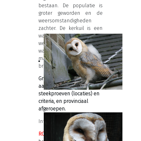
bestaan. De populatie is
groter geworden en de
weersomstandigheden
zachter. De kerkuil is een
ware opportunist die daar
weet op in te spelen
waardoor hij bijna in elke
maand van het jaar tot
broeden kan overgaan...
Groen Licht wordt bepaald
aan de hand van vaste
steekproeven (locaties) en
criteria, en provinciaal
afgeroepen.
Interpretatie:
ROOD LICHT
: Balts- en