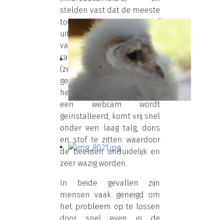
stelden vast dat de meeste
toepassingen negatief
uitdraaiden. Een flinke tik
van een vleugel kan de
camerapositie veranderen
(zelfs al is deze goed
gefixeerd). De lens, of soms
het plexiglas waarachter
een webcam wordt
geïnstalleerd, komt vrij snel
onder een laag talg, dons
en stof te zitten waardoor
de beelden onduidelijk en
zeer wazig worden.
In beide gevallen zijn
mensen vaak geneigd om
het probleem op te lossen
door snel even in de