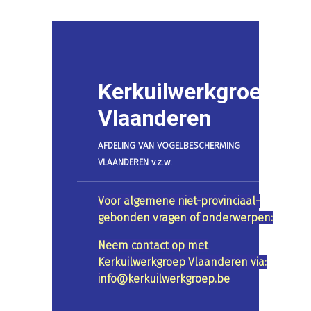
Kerkuilwerkgroep
Vlaanderen
AFDELING VAN VOGELBESCHERMING
VLAANDEREN v.z.w.
Voor algemene niet-provinciaal-
gebonden vragen of onderwerpen:
Neem contact op met
Kerkuilwerkgroep Vlaanderen via:
info@kerkuilwerkgroep.be