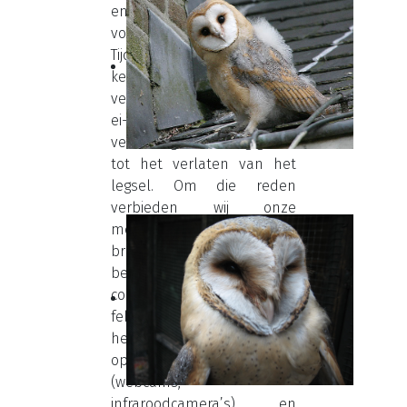
en waarschuwen we graag
voor de mogelijke gevolgen.
Tijdens de broedtijd is de
kerkuil zeer gevoelig voor
verstoring. Vooral tijdens de
ei-fase kan de kleinste
verstoring aanleiding geven
tot het verlaten van het
legsel. Om die reden
verbieden wij onze
medewerkers ook om
broedplaatsen te
bezoeken of nestkasten te
controleren tussen 1
februari en 31 mei. Wij
hebben zelf ervaring
opgedaan met camera’s
(webcams,
infraroodcamera’s) en