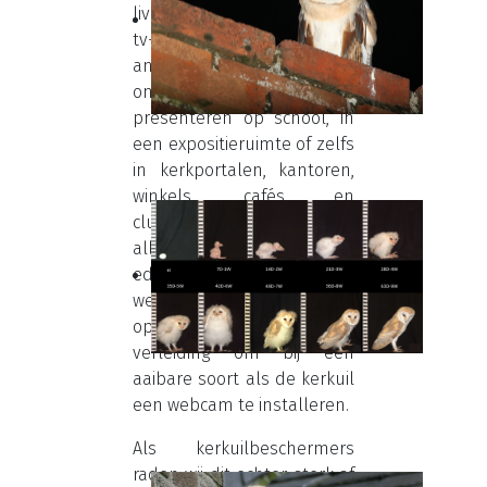
live kunnen volgen op zijn
tv-toestel of computer,
anderen willen de beelden
online plaatsen of
presenteren op school, in
een expositieruimte of zelfs
in kerkportalen, kantoren,
winkels, cafés en
clublokalen. Wij hebben
alle begrip voor de
educatieve meerwaarde die
webcams kunnen
opleveren en begrijpen de
verleiding om bij een
aaibare soort als de kerkuil
een webcam te installeren.
Als kerkuilbeschermers
raden wij dit echter sterk af