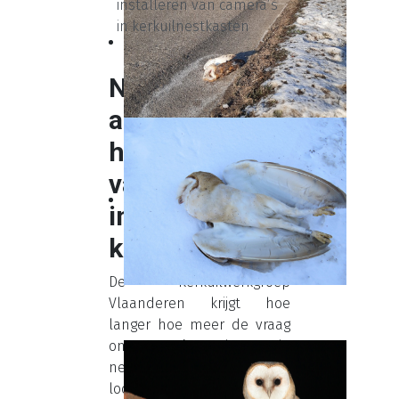
installeren van camera’s
in kerkuilnestkasten
Negatief
advies voor
het installeren
van camera’s
in
kerkuilnestkasten
De Kerkuilwerkgroep
Vlaanderen krijgt hoe
langer hoe meer de vraag
om camera’s te plaatsen in
nestkasten. Meestal wil een
locatiehouder de beelden