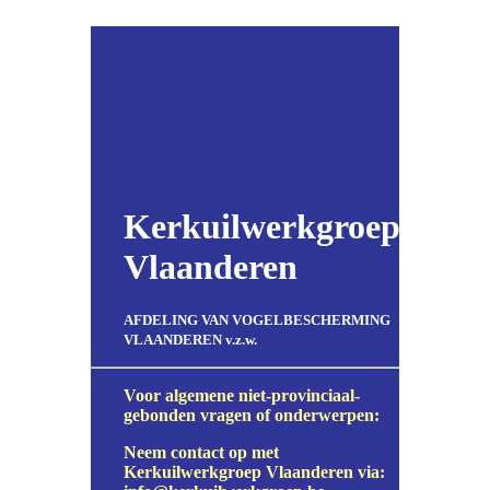
Kerkuilwerkgroep
Vlaanderen
AFDELING VAN VOGELBESCHERMING
VLAANDEREN v.z.w.
Voor algemene niet-provinciaal-
gebonden vragen of onderwerpen:
Neem contact op met
Kerkuilwerkgroep Vlaanderen via: