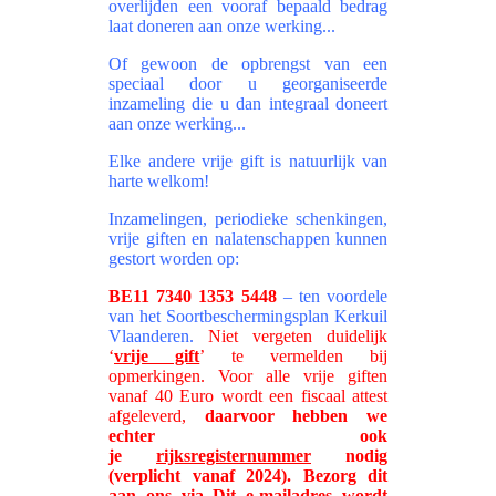
overlijden een vooraf bepaald bedrag
laat doneren aan onze werking...
Of gewoon de opbrengst van een
speciaal door u georganiseerde
inzameling die u dan integraal doneert
aan onze werking...
Elke andere vrije gift is natuurlijk van
harte welkom!
Inzamelingen, periodieke schenkingen,
vrije giften en nalatenschappen kunnen
gestort worden op:
BE11 7340 1353 5448
– ten voordele
van het Soortbeschermingsplan Kerkuil
Vlaanderen.
Niet vergeten duidelijk
‘
vrije gift
’ te vermelden bij
opmerkingen. Voor alle vrije giften
vanaf 40 Euro wordt een fiscaal attest
afgeleverd,
daarvoor hebben we
echter ook
je
rijksregisternummer
nodig
(verplicht vanaf 2024). Bezorg dit
aan ons via
Dit e-mailadres wordt