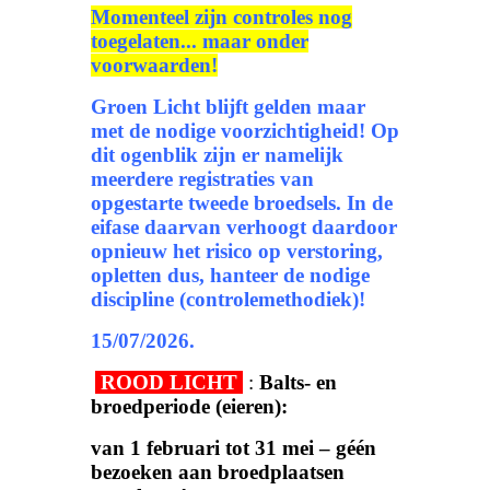
Momenteel zijn controles nog
toegelaten... maar onder
voorwaarden!
Groen Licht blijft gelden maar
met de nodige voorzichtigheid! Op
dit ogenblik zijn er namelijk
meerdere registraties van
opgestarte tweede broedsels. In de
eifase daarvan verhoogt daardoor
opnieuw het risico op verstoring,
opletten dus, hanteer de nodige
discipline (controlemethodiek)!
15/07/2026.
ROOD LICHT
:
Balts- en
broedperiode (eieren):
van 1 februari tot 31 mei – géén
bezoeken aan broedplaatsen