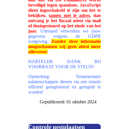
beveiligd tegen spambots. JavaScript
dient ingeschakeld te zijn om het te
bekijken.
samen met je adres
,
dan
ontvang je het fiscaal attest via mail
of thuisgestuurd op het einde van het
jaar.
Uiteraard verwerken we jouw
gegevens volgens de GDPR
wetgeving.
Zonder deze informatie
mogen/kunnen wij geen attest meer
afleveren!
HARTELIJK DANK BIJ
VOORBAAT VOOR DE STEUN!
Opmerking: Testamentaire
nalatenschappen dienen via een notaris
officieel geregistreerd en geregeld te
worden!
Gepubliceerd: 01 oktober 2024
Controle nestplaatsen