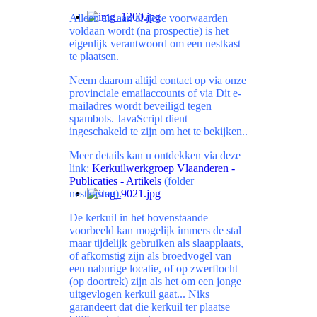
Alleen als aan al deze voorwaarden
voldaan wordt (na prospectie) is het
eigenlijk verantwoord om een nestkast
te plaatsen.
Neem daarom altijd contact op via onze
provinciale emailaccounts of via
Dit e-
mailadres wordt beveiligd tegen
spambots. JavaScript dient
ingeschakeld te zijn om het te bekijken.
.
Meer details kan u ontdekken via deze
link:
Kerkuilwerkgroep Vlaanderen -
Publicaties - Artikels
(folder
nestkasten).
De kerkuil in het bovenstaande
voorbeeld kan mogelijk immers de stal
maar tijdelijk gebruiken als slaapplaats,
of afkomstig zijn als broedvogel van
een naburige locatie, of op zwerftocht
(op doortrek) zijn als het om een jonge
uitgevlogen kerkuil gaat... Niks
garandeert dat die kerkuil ter plaatse