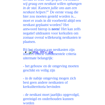
wij graag een nestkast willen ophangen
in de stal. Kunnen jullie ons aan een
nestkast helpen?
" De eerste vraag die
hier zou moeten gesteld worden is...
moet er zoals in dit voorbeeld altijd een
nestkast geplaatst worden? Het
antwoord hierop is
neen
! Het kan zelfs
negatief uitdraaien voor kerkuilen om
zomaar overal willekeurig nestkasten te
plaatsen.
Bij het plaatsen van nestkasten zijn
immers enkele fundamentele criteria
uitermate belangrijk:
- het gebouw en de omgeving moeten
geschikt en veilig zijn
- in de nabije omgeving mogen zich
best geen andere nestkasten of
kerkuilterritoria bevinden
- de nestkast moet jaarlijks opgevolgd,
gereinigd en onderhouden kunnen
worden