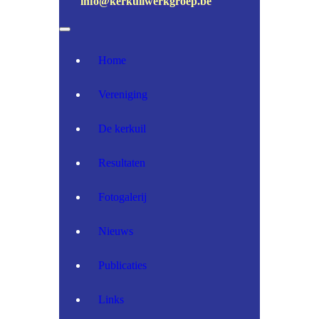
info@kerkuilwerkgroep.be
Home
Vereniging
De kerkuil
Resultaten
Fotogalerij
Nieuws
Publicaties
Links