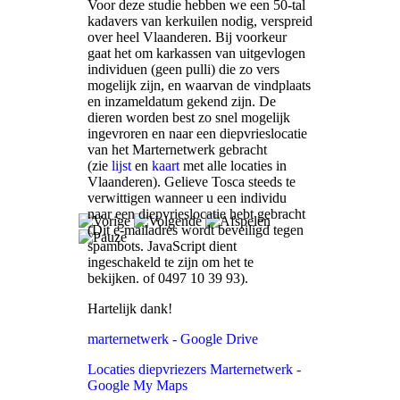
Voor deze studie hebben we een 50-tal
kadavers van kerkuilen nodig, verspreid
over heel Vlaanderen. Bij voorkeur
gaat het om karkassen van uitgevlogen
individuen (geen pulli) die zo vers
mogelijk zijn, en waarvan de vindplaats
en inzameldatum gekend zijn. De
dieren worden best zo snel mogelijk
ingevroren en naar een diepvrieslocatie
van het Marternetwerk gebracht
(zie
lijst
en
kaart
met alle locaties in
Vlaanderen). Gelieve Tosca steeds te
verwittigen wanneer u een individu
naar een diepvrieslocatie hebt gebracht
(
Dit e-mailadres wordt beveiligd tegen
spambots. JavaScript dient
ingeschakeld te zijn om het te
bekijken.
of 0497 10 39 93).
Hartelijk dank!
marternetwerk - Google Drive
Locaties diepvriezers Marternetwerk -
Google My Maps