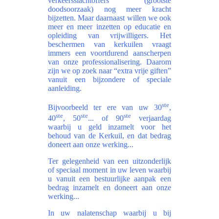
verkeersslachtoffers (grootste
doodsoorzaak) nog meer kracht
bijzetten. Maar daarnaast willen we ook
meer en meer inzetten op educatie en
opleiding van vrijwilligers. Het
beschermen van kerkuilen vraagt
immers een voortdurend aanscherpen
van onze professionalisering. Daarom
zijn we op zoek naar “extra vrije giften”
vanuit een bijzondere of speciale
aanleiding.
ste
Bijvoorbeeld ter ere van uw 30
,
ste
ste
ste
40
, 50
... of 90
verjaardag
waarbij u geld inzamelt voor het
behoud van de Kerkuil, en dat bedrag
doneert aan onze werking...
Ter gelegenheid van een uitzonderlijk
of speciaal moment in uw leven waarbij
u vanuit een bestuurlijke aanpak een
bedrag inzamelt en doneert aan onze
werking...
In uw nalatenschap waarbij u bij